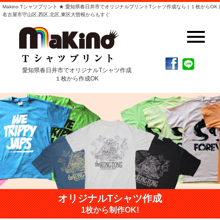
Makino Tシャツプリント ★ 愛知県春日井市でオリジナルプリントTシャツ作成なら | １枚からOK 
名古屋市守山区,西区,北区,東区大曽根からもすぐ
愛知県春日井市でオリジナルTシャツ作成
１枚から作成OK
オリジナルTシャツ作成
1枚から制作OK!