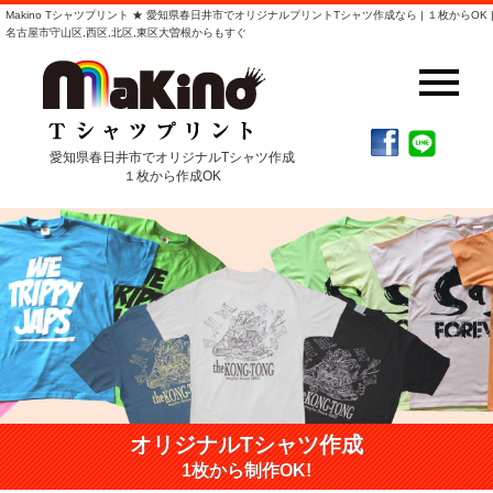
Makino Tシャツプリント ★ 愛知県春日井市でオリジナルプリントTシャツ作成なら | １枚からOK 
名古屋市守山区,西区,北区,東区大曽根からもすぐ
愛知県春日井市でオリジナルTシャツ作成
１枚から作成OK
オリジナルTシャツ作成
1枚から制作OK!