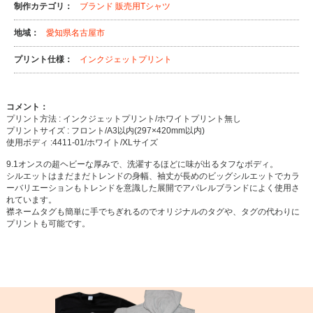
制作カテゴリ：
ブランド
販売用Tシャツ
地域：
愛知県名古屋市
プリント仕様：
インクジェットプリント
コメント：
プリント方法 : インクジェットプリント/ホワイトプリント無し
プリントサイズ : フロント/A3以内(297×420mm以内)
使用ボディ :4411-01/ホワイト/XLサイズ
9.1オンスの超ヘビーな厚みで、洗濯するほどに味が出るタフなボディ。
シルエットはまだまだトレンドの身幅、袖丈が長めのビッグシルエットでカラ
ーバリエーションもトレンドを意識した展開でアパレルブランドによく使用さ
れています。
襟ネームタグも簡単に手でちぎれるのでオリジナルのタグや、タグの代わりに
プリントも可能です。