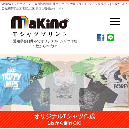
Makino Tシャツプリント ★ 愛知県春日井市でオリジナルプリントTシャツ作成なら | １枚からOK 
名古屋市守山区,西区,北区,東区大曽根からもすぐ
愛知県春日井市でオリジナルTシャツ作成
１枚から作成OK
オリジナルTシャツ作成
1枚から制作OK!