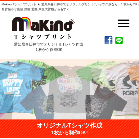
Makino Tシャツプリント ★ 愛知県春日井市でオリジナルプリントTシャツ作成なら | １枚からOK 
名古屋市守山区,西区,北区,東区大曽根からもすぐ
愛知県春日井市でオリジナルTシャツ作成
１枚から作成OK
オリジナルTシャツ作成
1枚から制作OK!